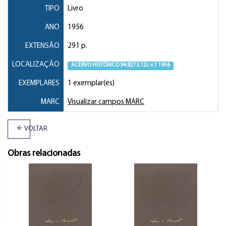
TIPO
Livro
ANO
1956
EXTENSÃO
291 p.
LOCALIZAÇÃO
ACERVO HISTÓRICO 94 B273.12c v.1 1956
EXEMPLARES
1 exemplar(es)
MARC
Visualizar campos MARC
VOLTAR
Obras relacionadas