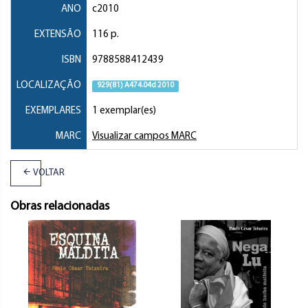
ANO
c2010
EXTENSÃO
116 p.
ISBN
9788588412439
LOCALIZAÇÃO
929(81) A474.04d 2010
EXEMPLARES
1 exemplar(es)
MARC
Visualizar campos MARC
VOLTAR
Obras relacionadas