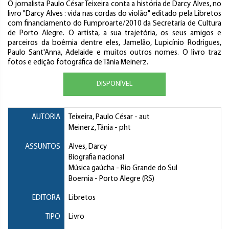
O jornalista Paulo César Teixeira conta a história de Darcy Alves, no
livro "Darcy Alves : vida nas cordas do violão" editado pela Libretos
com financiamento do Fumproarte/2010 da Secretaria de Cultura
de Porto Alegre. O artista, a sua trajetória, os seus amigos e
parceiros da boêmia dentre eles, Jamelão, Lupicínio Rodrigues,
Paulo Sant'Anna, Adelaide e muitos outros nomes. O livro traz
fotos e edição fotográfica de Tânia Meinerz.
DISPONÍVEL
AUTORIA
Teixeira, Paulo César
- aut
Meinerz, Tânia
- pht
ASSUNTOS
Alves, Darcy
Biografia nacional
Música gaúcha
- Rio Grande do Sul
Boemia
- Porto Alegre (RS)
EDITORA
Libretos
TIPO
Livro