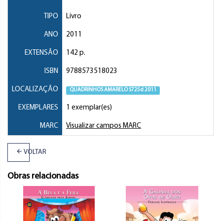
TIPO
Livro
ANO
2011
EXTENSÃO
142 p.
ISBN
9788573518023
LOCALIZAÇÃO
QUADRINHOS AMARELO S725d 2011
EXEMPLARES
1 exemplar(es)
MARC
Visualizar campos MARC
VOLTAR
Obras relacionadas