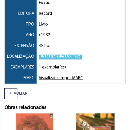
Ficção
EDITORA
Record
TIPO
Livro
ANO
c1982
EXTENSÃO
481 p.
LOCALIZAÇÃO
821.111(73) M621.00d 1982
EXEMPLARES
1 exemplar(es)
MARC
Visualizar campos MARC
VOLTAR
Obras relacionadas