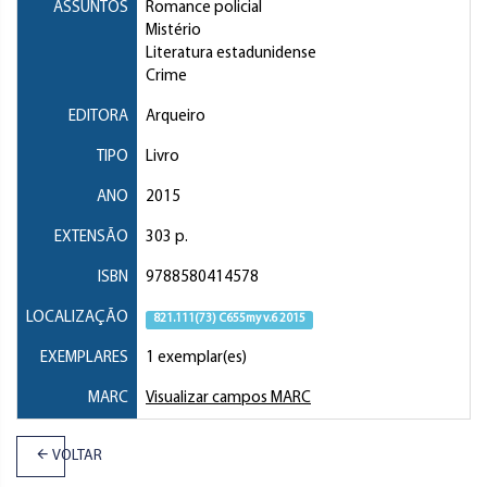
ASSUNTOS
Romance policial
Mistério
Literatura estadunidense
Crime
EDITORA
Arqueiro
TIPO
Livro
ANO
2015
EXTENSÃO
303 p.
ISBN
9788580414578
LOCALIZAÇÃO
821.111(73) C655my v.6 2015
EXEMPLARES
1 exemplar(es)
MARC
Visualizar campos MARC
VOLTAR