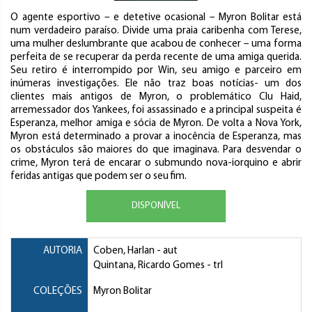
O agente esportivo – e detetive ocasional – Myron Bolitar está
num verdadeiro paraíso. Divide uma praia caribenha com Terese,
uma mulher deslumbrante que acabou de conhecer – uma forma
perfeita de se recuperar da perda recente de uma amiga querida.
Seu retiro é interrompido por Win, seu amigo e parceiro em
inúmeras investigações. Ele não traz boas notícias- um dos
clientes mais antigos de Myron, o problemático Clu Haid,
arremessador dos Yankees, foi assassinado e a principal suspeita é
Esperanza, melhor amiga e sócia de Myron. De volta a Nova York,
Myron está determinado a provar a inocência de Esperanza, mas
os obstáculos são maiores do que imaginava. Para desvendar o
crime, Myron terá de encarar o submundo nova-iorquino e abrir
feridas antigas que podem ser o seu fim.
DISPONÍVEL
AUTORIA
Coben, Harlan
- aut
Quintana, Ricardo Gomes
- trl
COLEÇÕES
Myron Bolitar