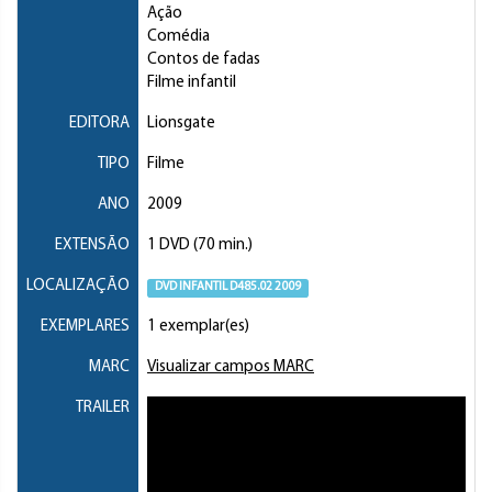
Ação
Comédia
Contos de fadas
Filme infantil
EDITORA
Lionsgate
TIPO
Filme
ANO
2009
EXTENSÃO
1 DVD (70 min.)
LOCALIZAÇÃO
DVD INFANTIL D485.02 2009
EXEMPLARES
1 exemplar(es)
MARC
Visualizar campos MARC
TRAILER