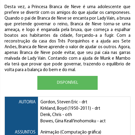
Desta vez, a Princesa Branca de Neve é uma adolescente que
prefere se divertir com os amigos do que ajudar os camponeses.
Quando o pai de Branca de Neve se encanta por Lady Vain, a bruxa
que pretende governar o reino, Branca de Neve torna-se uma
ameaça, e logo é enganada pela bruxa, que começa a espalhar
boatos aos habitantes da cidade, forçando-a a fugir. Com a
reconstrução da casa dos Três Porquinhos e a ajuda aos Sete
Anões, Branca de Neve aprende o valor de ajudar os outros. Agora,
apenas Branca de Neve pode evitar, que seu pai caia nas garras
malvada de Lady Vain. Contando com a ajuda de Munk e Mambo
ela terá que provar que pode governar, trazendo o equilíbrio de
volta para a balança do bem e do mal.
DISPONÍVEL
AUTORIA
Gordon, Steven Eric
- drt
Kirkland, Boyd
(1950-2011) - drt
Denk, Chris
- oth
Bowes, Gina Keali'inohomoku
- act
ASSUNTOS
Animação (Computação gráfica)