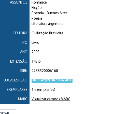
ASSUNTOS
Romance
Ficção
Boemia
- Buenos Aires
Poesia
Literatura argentina
EDITORA
Civilização Brasileira
TIPO
Livro
ANO
2003
EXTENSÃO
143 p.
ISBN
9788520006160
LOCALIZAÇÃO
821.134.2(82) C827.10div 2003
EXEMPLARES
1 exemplar(es)
MARC
Visualizar campos MARC
OLTAR