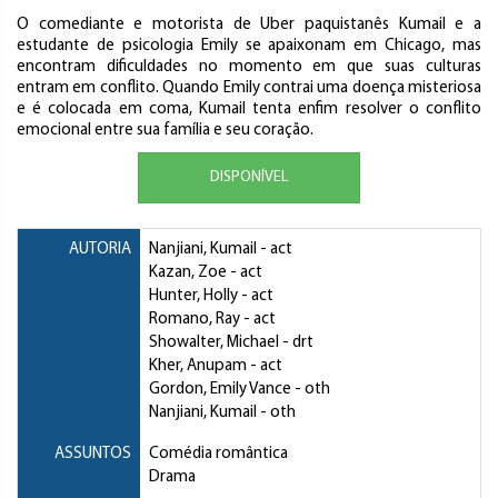
O comediante e motorista de Uber paquistanês Kumail e a
estudante de psicologia Emily se apaixonam em Chicago, mas
encontram dificuldades no momento em que suas culturas
entram em conflito. Quando Emily contrai uma doença misteriosa
e é colocada em coma, Kumail tenta enfim resolver o conflito
emocional entre sua família e seu coração.
DISPONÍVEL
AUTORIA
Nanjiani, Kumail
- act
Kazan, Zoe
- act
Hunter, Holly
- act
Romano, Ray
- act
Showalter, Michael
- drt
Kher, Anupam
- act
Gordon, Emily Vance
- oth
Nanjiani, Kumail
- oth
ASSUNTOS
Comédia romântica
Drama