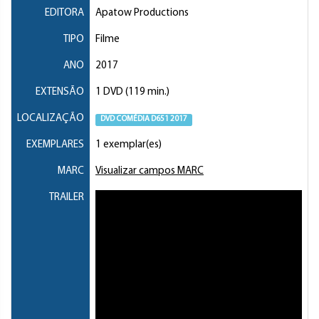
EDITORA
Apatow Productions
TIPO
Filme
ANO
2017
EXTENSÃO
1 DVD (119 min.)
LOCALIZAÇÃO
DVD COMÉDIA D651 2017
EXEMPLARES
1 exemplar(es)
MARC
Visualizar campos MARC
TRAILER