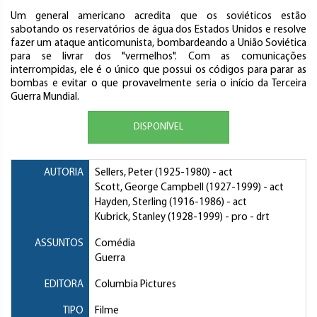
Um general americano acredita que os soviéticos estão
sabotando os reservatórios de água dos Estados Unidos e resolve
fazer um ataque anticomunista, bombardeando a União Soviética
para se livrar dos "vermelhos". Com as comunicações
interrompidas, ele é o único que possui os códigos para parar as
bombas e evitar o que provavelmente seria o início da Terceira
Guerra Mundial.
DISPONÍVEL
AUTORIA
Sellers, Peter
(1925-1980) - act
Scott, George Campbell
(1927-1999) - act
Hayden, Sterling
(1916-1986) - act
Kubrick, Stanley
(1928-1999) - pro - drt
ASSUNTOS
Comédia
Guerra
EDITORA
Columbia Pictures
TIPO
Filme