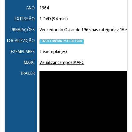
ANO
1964
EXTENSÃO
1 DVD (94 min.)
PREMIAÇÕES
Vencedor do Oscar de 1965 nas categorias: "Melhor 
LOCALIZAÇÃO
DVD COMÉDIA D741.06 1964
EXEMPLARES
1 exemplar(es)
MARC
Visualizar campos MARC
TRAILER