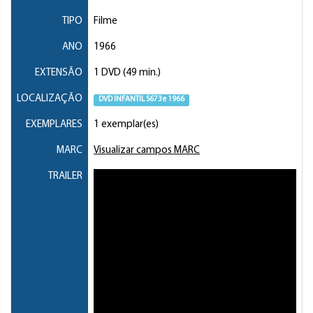
TIPO
Filme
ANO
1966
EXTENSÃO
1 DVD (49 min.)
LOCALIZAÇÃO
DVD INFANTIL S673e 1966
EXEMPLARES
1 exemplar(es)
MARC
Visualizar campos MARC
TRAILER