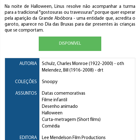
Na noite de Halloween, Linus resolve não acompanhar a turma
para a tradicional "gostosuras ou travessuras" porque quer esperar
pela aparição da Grande Abóbora - uma entidade que, acredita o
garoto, aparece no Dia das Bruxas para dar presentes às crianças
que se comportam.
DISPONÍVEL
AUTORIA
Schulz, Charles Monroe
(1922-2000) - oth
Melendez, Bill
(1916-2008) - drt
COLEÇÕES
Snoopy
ASSUNTOS
Datas comemorativas
Filme infantil
Desenho animado
Halloween
Curta-metragem (Short films)
Comédia
EDITORA
Lee Mendelson Film Productions