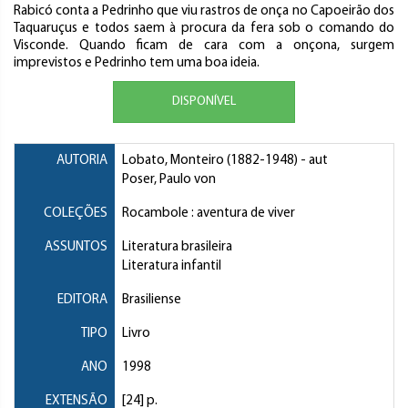
Rabicó conta a Pedrinho que viu rastros de onça no Capoeirão dos
Taquaruçus e todos saem à procura da fera sob o comando do
Visconde. Quando ficam de cara com a onçona, surgem
imprevistos e Pedrinho tem uma boa ideia.
DISPONÍVEL
AUTORIA
Lobato, Monteiro
(1882-1948) - aut
Poser, Paulo von
COLEÇÕES
Rocambole : aventura de viver
ASSUNTOS
Literatura brasileira
Literatura infantil
EDITORA
Brasiliense
TIPO
Livro
ANO
1998
EXTENSÃO
[24] p.