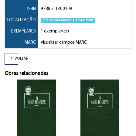
ISBN
9788511300109
LOCALIZAÇÃO
LITERATURA AMARELO L796e 1998
EXEMPLARES
1 exemplar(es)
MARC
Visualizar campos MARC
VOLTAR
Obras relacionadas