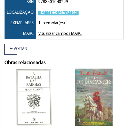
ISBN
9788501040299
LOCALIZAÇÃO
821.111 H624.05p v.7 1994
EXEMPLARES
1 exemplar(es)
MARC
Visualizar campos MARC
VOLTAR
Obras relacionadas