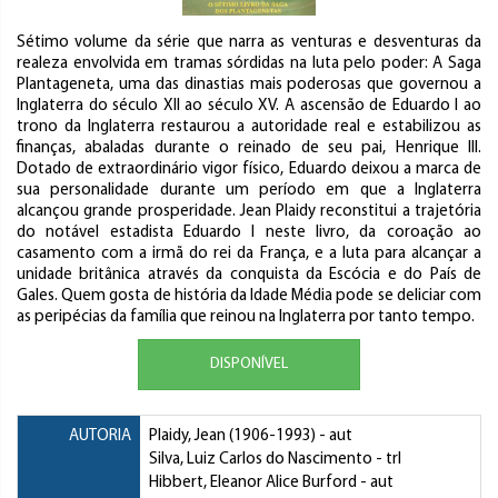
Sétimo volume da série que narra as venturas e desventuras da
realeza envolvida em tramas sórdidas na luta pelo poder: A Saga
Plantageneta, uma das dinastias mais poderosas que governou a
Inglaterra do século XII ao século XV. A ascensão de Eduardo I ao
trono da Inglaterra restaurou a autoridade real e estabilizou as
finanças, abaladas durante o reinado de seu pai, Henrique III.
Dotado de extraordinário vigor físico, Eduardo deixou a marca de
sua personalidade durante um período em que a Inglaterra
alcançou grande prosperidade. Jean Plaidy reconstitui a trajetória
do notável estadista Eduardo I neste livro, da coroação ao
casamento com a irmã do rei da França, e a luta para alcançar a
unidade britânica através da conquista da Escócia e do País de
Gales. Quem gosta de história da Idade Média pode se deliciar com
as peripécias da família que reinou na Inglaterra por tanto tempo.
DISPONÍVEL
AUTORIA
Plaidy, Jean
(1906-1993) - aut
Silva, Luiz Carlos do Nascimento
- trl
Hibbert, Eleanor Alice Burford
- aut