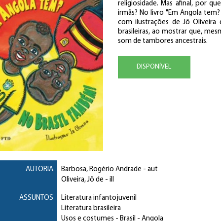
religiosidade. Mas afinal, por 
irmãs? No livro "Em Angola tem?
com ilustrações de Jô Oliveira
brasileiras, ao mostrar que, m
som de tambores ancestrais.
DISPONÍVEL
AUTORIA
Barbosa, Rogério Andrade
- aut
Oliveira, Jô de
- ill
ASSUNTOS
Literatura infantojuvenil
Literatura brasileira
Usos e costumes
- Brasil - Angola