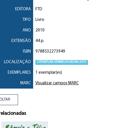
EDITORA
FTD
TIPO
Livro
ANO
2010
EXTENSÃO
44 p.
ISBN
9788532273949
LOCALIZAÇÃO
LITERATURA VERMELHO B238e 2010
EXEMPLARES
1 exemplar(es)
MARC
Visualizar campos MARC
OLTAR
relacionadas