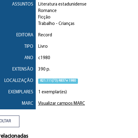
ASSUNTOS
Literatura estadunidense
Romance
Ficção
Trabalho
- Crianças
EDITORA
Record
TIPO
Livro
ANO
c1980
EXTENSÃO
390 p.
LOCALIZAÇÃO
821.111(73) R837e 1980
EXEMPLARES
1 exemplar(es)
MARC
Visualizar campos MARC
OLTAR
relacionadas