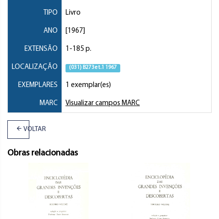
TIPO
Livro
ANO
[1967]
EXTENSÃO
1-185 p.
LOCALIZAÇÃO
(031) B273e t.1 1967
EXEMPLARES
1 exemplar(es)
MARC
Visualizar campos MARC
VOLTAR
Obras relacionadas