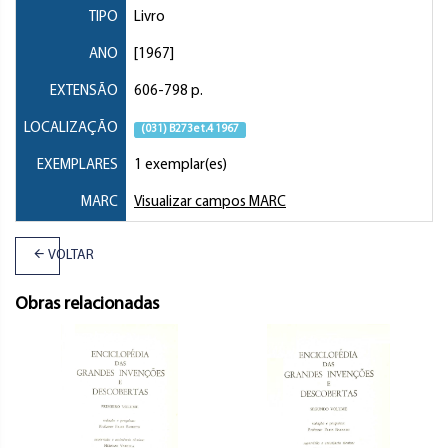
TIPO
Livro
ANO
[1967]
EXTENSÃO
606-798 p.
LOCALIZAÇÃO
(031) B273e t.4 1967
EXEMPLARES
1 exemplar(es)
MARC
Visualizar campos MARC
VOLTAR
Obras relacionadas