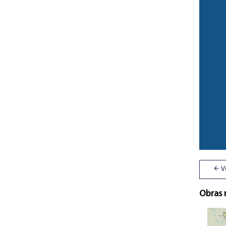
V
Obras 