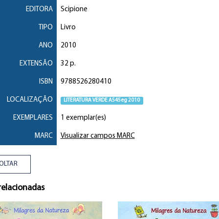
EDITORA
Scipione
TIPO
Livro
ANO
2010
EXTENSÃO
32 p.
ISBN
9788526280410
LOCALIZAÇÃO
LITERATURA VERDE A545eg 2010
EXEMPLARES
1 exemplar(es)
MARC
Visualizar campos MARC
OLTAR
relacionadas