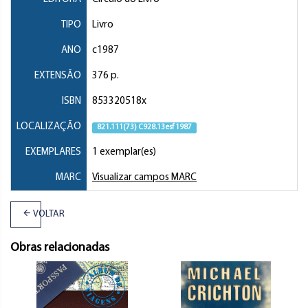
TIPO
Livro
ANO
c1987
EXTENSÃO
376 p.
ISBN
853320518x
LOCALIZAÇÃO
821.111(73) C928.13esf 1987
EXEMPLARES
1 exemplar(es)
MARC
Visualizar campos MARC
VOLTAR
Obras relacionadas