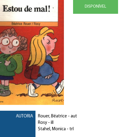
DISPONÍVEL
AUTORIA
Rouer, Béatrice
- aut
Rosy
- ill
Stahel, Monica
- trl