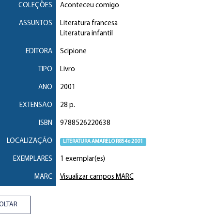
COLEÇÕES
Aconteceu comigo
ASSUNTOS
Literatura francesa
Literatura infantil
EDITORA
Scipione
TIPO
Livro
ANO
2001
EXTENSÃO
28 p.
ISBN
9788526220638
LOCALIZAÇÃO
LITERATURA AMARELO R854e 2001
EXEMPLARES
1 exemplar(es)
MARC
Visualizar campos MARC
OLTAR