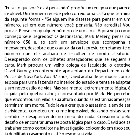
"Eu sei o que você está pensando" propõe um enigma que parece
insolúvel. Um homem recebe pelo correio uma carta que termina
da seguinte forma - "Se alguém lhe dissesse para pensar em um
número, sei em que número você pensaria. Não acredita? Vou
provar. Pense em qualquer número de um a mil. Agora veja como
conheço seus segredos." O destinatário, Mark Mellery, pensa no
número 658 e, ao abrir um envelope que acompanha a
mensagem, descobre que o autor da carta previu corretamente o
número que ele acabara de escolher de modo aleatório.
Desesperado com os bilhetes ameaçadores que se seguem à
carta, Mark procura um velho colega de faculdade, o detetive
David Gurney, recentemente aposentado do Departamento de
Polícia de NovaYork. Aos 47 anos, David acaba de se mudar com a
esposa para uma fazenda no interior do estado e tenta se adaptar
a um novo estilo de vida. Mas sua mente, extremamente lógica, é
fisgada pelo quebra-cabeça apresentado por Mark. Ele percebe
que encontrou um vilão à sua altura quando as estranhas ameaças
terminam em morte. Tudo leva a crer que o assassino, além de ser
clarividente, cometeu um crime impossível, deixando pistas sem
sentido e desaparecendo no meio do nada. Consumido pelo
desafio de encontrar uma resposta lógica para o caso, David aceita
trabalhar como consultor na investigação, colocando em risco seu
já debilitado casamento e até mesmo sua vida.