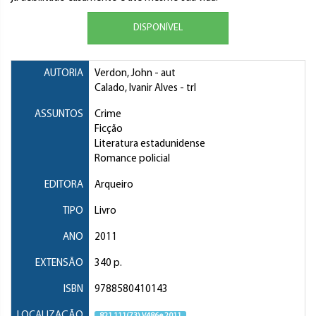
DISPONÍVEL
AUTORIA
Verdon, John
- aut
Calado, Ivanir Alves
- trl
ASSUNTOS
Crime
Ficção
Literatura estadunidense
Romance policial
EDITORA
Arqueiro
TIPO
Livro
ANO
2011
EXTENSÃO
340 p.
ISBN
9788580410143
LOCALIZAÇÃO