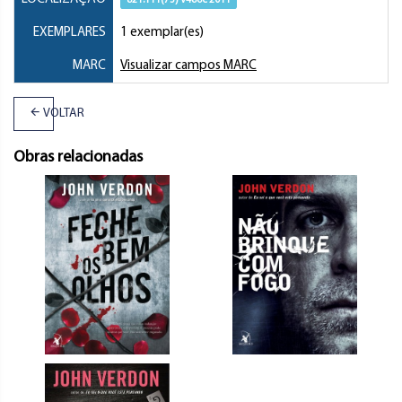
821.111(73) V486e 2011
EXEMPLARES
1 exemplar(es)
MARC
Visualizar campos MARC
VOLTAR
Obras relacionadas