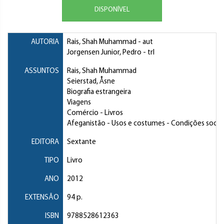
DISPONÍVEL
AUTORIA
Rais, Shah Muhammad
- aut
Jorgensen Junior, Pedro
- trl
ASSUNTOS
Rais, Shah Muhammad
Seierstad, Åsne
Biografia estrangeira
Viagens
Comércio
- Livros
Afeganistão
- Usos e costumes - Condições sociai
EDITORA
Sextante
TIPO
Livro
ANO
2012
EXTENSÃO
94 p.
ISBN
9788528612363