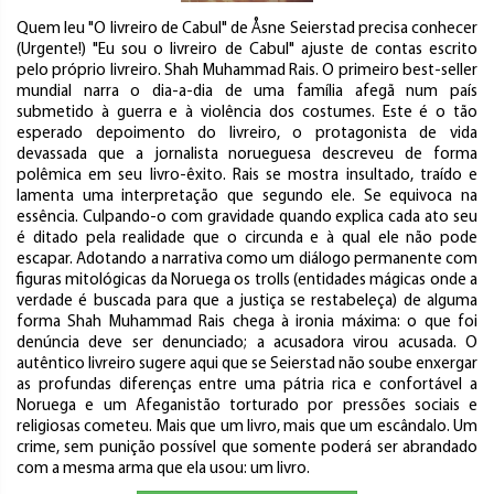
Quem leu "O livreiro de Cabul" de Åsne Seierstad precisa conhecer
(Urgente!) "Eu sou o livreiro de Cabul" ajuste de contas escrito
pelo próprio livreiro. Shah Muhammad Rais. O primeiro best-seller
mundial narra o dia-a-dia de uma família afegã num país
submetido à guerra e à violência dos costumes. Este é o tão
esperado depoimento do livreiro, o protagonista de vida
devassada que a jornalista norueguesa descreveu de forma
polêmica em seu livro-êxito. Rais se mostra insultado, traído e
lamenta uma interpretação que segundo ele. Se equivoca na
essência. Culpando-o com gravidade quando explica cada ato seu
é ditado pela realidade que o circunda e à qual ele não pode
escapar. Adotando a narrativa como um diálogo permanente com
figuras mitológicas da Noruega os trolls (entidades mágicas onde a
verdade é buscada para que a justiça se restabeleça) de alguma
forma Shah Muhammad Rais chega à ironia máxima: o que foi
denúncia deve ser denunciado; a acusadora virou acusada. O
autêntico livreiro sugere aqui que se Seierstad não soube enxergar
as profundas diferenças entre uma pátria rica e confortável a
Noruega e um Afeganistão torturado por pressões sociais e
religiosas cometeu. Mais que um livro, mais que um escândalo. Um
crime, sem punição possível que somente poderá ser abrandado
com a mesma arma que ela usou: um livro.