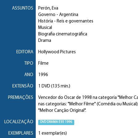
ASSUNTOS
Perón, Eva
Governo
- Argentina
História
- Reis e governantes
Musical
Biografia cinematográfica
Drama
EDITORA
Hollywood Pictures
TIPO
Filme
ANO
1996
EXTENSÃO
1 DVD (135 min.)
PREMIAÇÕES
Vencedor do Oscar de 1998 na categoria "Melhor Ca
nas categorias: "Melhor Filme" (Comédia ou Musical
"Melhor Canção Original".
LOCALIZAÇÃO
DVD DRAMA E93 1996
EXEMPLARES
1 exemplar(es)