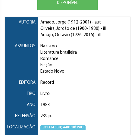
DISPONÍVEL
AUTORIA
Amado, Jorge
(1912-2001) - aut
Oliveira, Jordão de
(1900-1980) - ill
Araújo, Octávio
(1926-2015) - ill
ASSUNTOS
Nazismo
Literatura brasileira
Romance
Ficção
Estado Novo
EDITORA
Record
TIPO
Livro
ANO
1983
EXTENSÃO
239 p.
LOCALIZAÇÃO
821.134.3(81) A481.10f 1983