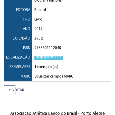
Biografia nacional
EDITORA
Record
TIPO
Livro
ANO
2017
EXTENSÃO
390 p.
ISBN
9788501112040
LOCALIZAÇÃO
929(81) W245f 2017
EXEMPLARES
1 exemplar(es)
MARC
Visualizar campos MARC
VOLTAR
Associação Atlética Banco do Brasil - Porto Alegre