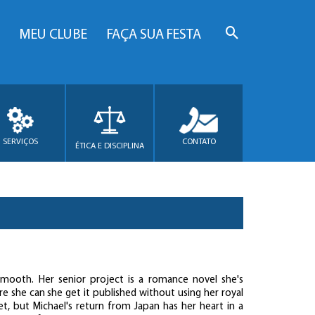
MEU CLUBE
FAÇA SUA FESTA
SERVIÇOS
CONTATO
ÉTICA E DISCIPLINA
m smooth. Her senior project is a romance novel she's
re she can she get it published without using her royal
eet, but Michael's return from Japan has her heart in a