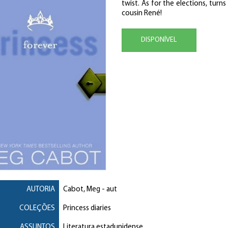
twist. As for the elections, turns
cousin René!
DISPONÍVEL
AUTORIA
Cabot, Meg
- aut
COLEÇÕES
Princess diaries
ASSUNTOS
Literatura estadunidense