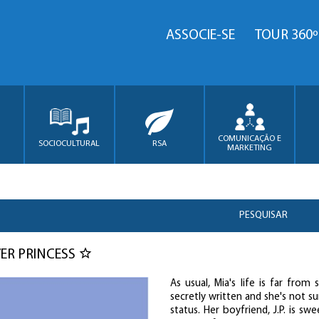
ASSOCIE-SE
TOUR 360º
COMUNICAÇÃO E
SOCIOCULTURAL
RSA
MARKETING
PESQUISAR
ER PRINCESS
As usual, Mia's life is far fro
secretly written and she's not su
status. Her boyfriend, J.P. is sw