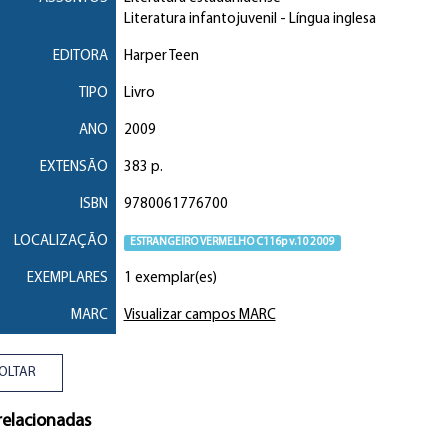
Literatura infantojuvenil
- Língua inglesa
EDITORA
Harper Teen
TIPO
Livro
ANO
2009
EXTENSÃO
383 p.
ISBN
9780061776700
LOCALIZAÇÃO
ESTRANGEIRO VERMELHO C116p v.10 2009
EXEMPLARES
1 exemplar(es)
MARC
Visualizar campos MARC
OLTAR
relacionadas