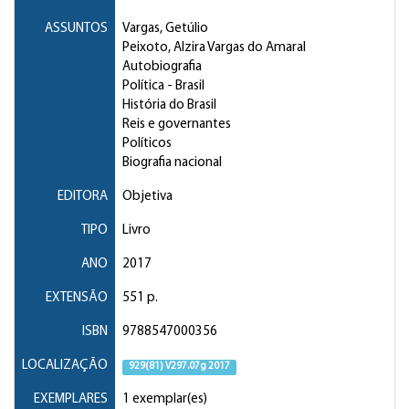
ASSUNTOS
Vargas, Getúlio
Peixoto, Alzira Vargas do Amaral
Autobiografia
Política
- Brasil
História do Brasil
Reis e governantes
Políticos
Biografia nacional
EDITORA
Objetiva
TIPO
Livro
ANO
2017
EXTENSÃO
551 p.
ISBN
9788547000356
LOCALIZAÇÃO
929(81) V297.07g 2017
EXEMPLARES
1 exemplar(es)