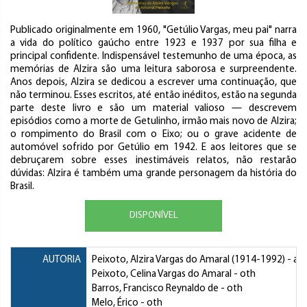
Publicado originalmente em 1960, "Getúlio Vargas, meu pai" narra
a vida do político gaúcho entre 1923 e 1937 por sua filha e
principal confidente. Indispensável testemunho de uma época, as
memórias de Alzira são uma leitura saborosa e surpreendente.
Anos depois, Alzira se dedicou a escrever uma continuação, que
não terminou. Esses escritos, até então inéditos, estão na segunda
parte deste livro e são um material valioso — descrevem
episódios como a morte de Getulinho, irmão mais novo de Alzira;
o rompimento do Brasil com o Eixo; ou o grave acidente de
automóvel sofrido por Getúlio em 1942. E aos leitores que se
debruçarem sobre esses inestimáveis relatos, não restarão
dúvidas: Alzira é também uma grande personagem da história do
Brasil.
DISPONÍVEL
AUTORIA
Peixoto, Alzira Vargas do Amaral
(1914-1992) - au
Peixoto, Celina Vargas do Amaral
- oth
Barros, Francisco Reynaldo de
- oth
Melo, Érico
- oth