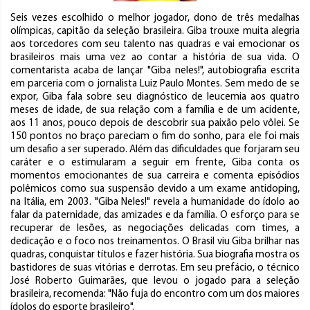
Seis vezes escolhido o melhor jogador, dono de três medalhas
olímpicas, capitão da seleção brasileira. Giba trouxe muita alegria
aos torcedores com seu talento nas quadras e vai emocionar os
brasileiros mais uma vez ao contar a história de sua vida. O
comentarista acaba de lançar "Giba neles!", autobiografia escrita
em parceria com o jornalista Luiz Paulo Montes. Sem medo de se
expor, Giba fala sobre seu diagnóstico de leucemia aos quatro
meses de idade, de sua relação com a família e de um acidente,
aos 11 anos, pouco depois de descobrir sua paixão pelo vôlei. Se
150 pontos no braço pareciam o fim do sonho, para ele foi mais
um desafio a ser superado. Além das dificuldades que forjaram seu
caráter e o estimularam a seguir em frente, Giba conta os
momentos emocionantes de sua carreira e comenta episódios
polêmicos como sua suspensão devido a um exame antidoping,
na Itália, em 2003. "Giba Neles!" revela a humanidade do ídolo ao
falar da paternidade, das amizades e da família. O esforço para se
recuperar de lesões, as negociações delicadas com times, a
dedicação e o foco nos treinamentos. O Brasil viu Giba brilhar nas
quadras, conquistar títulos e fazer história. Sua biografia mostra os
bastidores de suas vitórias e derrotas. Em seu prefácio, o técnico
José Roberto Guimarães, que levou o jogado para a seleção
brasileira, recomenda: "Não fuja do encontro com um dos maiores
ídolos do esporte brasileiro".