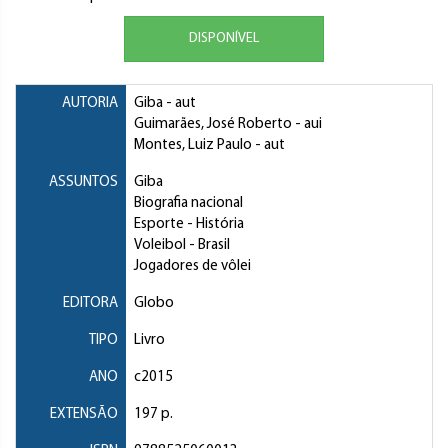
DISPONÍVEL
AUTORIA
Giba
- aut
Guimarães, José Roberto
- aui
Montes, Luiz Paulo
- aut
ASSUNTOS
Giba
Biografia nacional
Esporte
- História
Voleibol
- Brasil
Jogadores de vôlei
EDITORA
Globo
TIPO
Livro
ANO
c2015
EXTENSÃO
197 p.