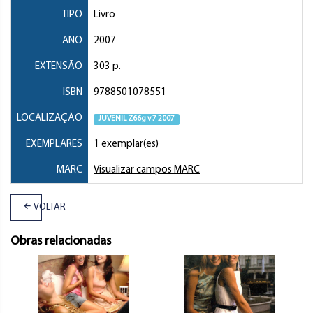
TIPO
Livro
ANO
2007
EXTENSÃO
303 p.
ISBN
9788501078551
LOCALIZAÇÃO
JUVENIL Z66g v.7 2007
EXEMPLARES
1 exemplar(es)
MARC
Visualizar campos MARC
VOLTAR
Obras relacionadas