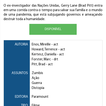
O ex-investigador das Nações Unidas, Gerry Lane (Brad Pitt) entra
em uma corrida contra o tempo para salvar sua família e o mundo
de uma pandemia, que está subjugando governos e ameaçando
destruir toda a humanidade.
DISPONÍVEL
AUTORIA
Enos, Mireille
- act
Howard, Terrence
- act
Kertesz, Daniella
- act
Forster, Marc
- drt
Pitt, Brad
- act
ASSUNTOS
Zumbis
Ação
Guerra
Distopia
EDITORA
Paramount
TIPO
Filme