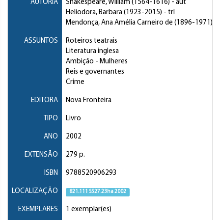
AUTORIA
Shakespeare, William
(1564-1616) - aut
Heliodora, Barbara
(1923-2015) - trl
Mendonça, Ana Amélia Carneiro de
(1896-1971) - t
ASSUNTOS
Roteiros teatrais
Literatura inglesa
Ambição
- Mulheres
Reis e governantes
Crime
EDITORA
Nova Fronteira
TIPO
Livro
ANO
2002
EXTENSÃO
279 p.
ISBN
9788520906293
LOCALIZAÇÃO
821.111 S527.23ha 2002
EXEMPLARES
1 exemplar(es)