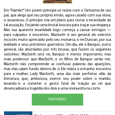
Em "Hamlet" Um jovem príncipe se reúne com o fantasma de seu
pai, que alega que seu próprio irmão, agora casado com sua viúva,
o assassinou. O príncipe cria um plano para testar a veracidade de
tal acusação, forjando uma brutal loucura para traçar sua vingança.
Mas sua aparente insanidade logo começa a causar estragos —
para culpados e inocentes. Macbeth é um general do exército
escocês muito apreciado pelo seu monarca, o rei Duncan, por sua
lealdade e seus préstimos guerreiros. Um dia, ele e Banquo, outro
general, são abordados por três bruxas, que fazem os seguintes
vaticínios: Macbeth será rei, Banquo é menos importante, mas
mais poderoso que Macbeth, e os filhos de Banquo serão reis.
Macbeth não compreende as confusas palavras das aparições,
mas elas calam fundo dentro de si. Ele relata o estranho encontro
para a mulher, Lady Macbeth, uma das mais perfeitas vilãs da
literatura, que, ambiciosa, exerce seu poder sobre o marido,
levando-o a cometer o gesto fatal de traição ao rei que
desencadeará a tragédia dos dois e uma reviravolta na corte.
DISPONÍVEL