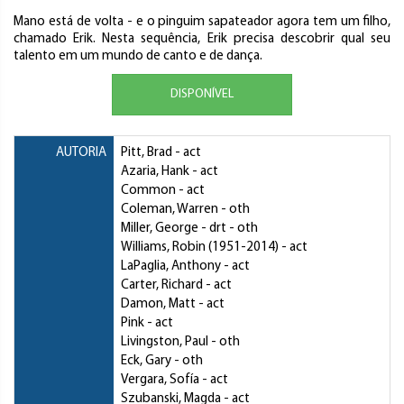
Mano está de volta - e o pinguim sapateador agora tem um filho,
chamado Erik. Nesta sequência, Erik precisa descobrir qual seu
talento em um mundo de canto e de dança.
DISPONÍVEL
AUTORIA
Pitt, Brad
- act
Azaria, Hank
- act
Common
- act
Coleman, Warren
- oth
Miller, George
- drt - oth
Williams, Robin
(1951-2014) - act
LaPaglia, Anthony
- act
Carter, Richard
- act
Damon, Matt
- act
Pink
- act
Livingston, Paul
- oth
Eck, Gary
- oth
Vergara, Sofía
- act
Szubanski, Magda
- act