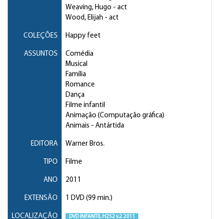
Weaving, Hugo
- act
Wood, Elijah
- act
COLEÇÕES
Happy feet
ASSUNTOS
Comédia
Musical
Família
Romance
Dança
Filme infantil
Animação (Computação gráfica)
Animais
- Antártida
EDITORA
Warner Bros.
TIPO
Filme
ANO
2011
EXTENSÃO
1 DVD (99 min.)
LOCALIZAÇÃO
DVD INFANTIL H252 v.2 2011