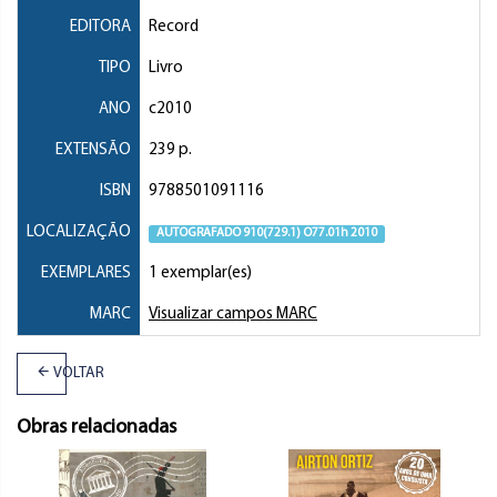
EDITORA
Record
TIPO
Livro
ANO
c2010
EXTENSÃO
239 p.
ISBN
9788501091116
LOCALIZAÇÃO
AUTOGRAFADO 910(729.1) O77.01h 2010
EXEMPLARES
1 exemplar(es)
MARC
Visualizar campos MARC
VOLTAR
Obras relacionadas