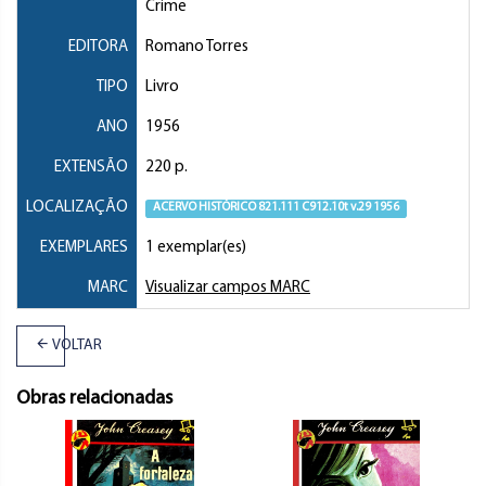
Crime
EDITORA
Romano Torres
TIPO
Livro
ANO
1956
EXTENSÃO
220 p.
LOCALIZAÇÃO
ACERVO HISTÓRICO 821.111 C912.10t v.29 1956
EXEMPLARES
1 exemplar(es)
MARC
Visualizar campos MARC
VOLTAR
Obras relacionadas