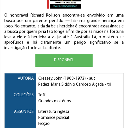
O honorável Richard Rollison encontra-se envolvido em uma
busca por um parente perdido — há uma grande herança em
jogo. No entanto, a tia da bela herdeira é encontrada assassinada e
a busca por quem piria tão longe a fim de pôr as mãos na fortuna
leva a ele e à herdeira a viajar até à Austrália. Lá, o mistério se
aprofunda e há claramente um perigo significativo se a
investigação for levada adiante.
DISPONÍVEL
AUTORIA
Creasey, John
(1908-1973) - aut
Padez, Maria Sidónio Cardoso Alçada
- trl
COLEÇÕES
Toff
Grandes mistérios
ASSUNTOS
Literatura inglesa
Romance policial
Ficção