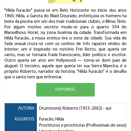
"Hilda Furacão" passa-se em Belo Horizonte no início dos anos
1960, Hilda, a Garota do Maiô Dourado, enfeitiçava os homens na
beira da piscina em um dos mais tradicionais clubes, o Minas Tênis.
Por algum motivo secreto muda-se para o quarto 304 do
Maravilhoso Hotel, na zona boêmia da cidade. Transformada em
Hilda Furacão, a musa erótica tira o sono da cidade. Sua vida de
fada sexual cruza-se com os sonhos de três rapazes vindos do
interior: um é inspirado no notório Frei Betto, que queria ser
santo, mas se tornaria frade franciscano, líder político e escritor.
Outro queria ser ator em Hollywood — torna-se dom juan de
aluguel. O terceiro, aquele que queria ter sua Sierra Maestra, é o
próprio Roberto, narrador da história. "Hilda Furacão" é o desafio
que o santo tem que enfrentar.
DISPONÍVEL
AUTORIA
Drummond, Roberto
(1933-2002) - aut
ASSUNTOS
Furacão, Hilda
Prostitutos e prostitutas (Profissionais do sexo)