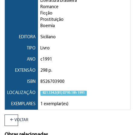
Literatura brasileira
Romance
Ficção
Prostituição
Boemia
EDITORA
Siciliano
TIPO
Livro
ANO
c1991
EXTENSÃO
298 p.
ISBN
8526703900
LOCALIZAÇÃO
821.134.3(81) D795.18h 1991
EXEMPLARES
1 exemplar(es)
VOLTAR
Obras relacionadas