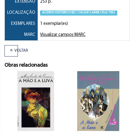
EXTENSÃO
253 p.
LOCALIZAÇÃO
ACERVO HISTÓRICO 821.134.3(81) A848.13hd 1955
EXEMPLARES
1 exemplar(es)
MARC
Visualizar campos MARC
VOLTAR
Obras relacionadas