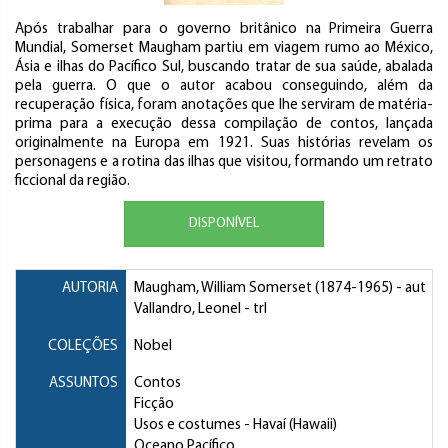
Após trabalhar para o governo britânico na Primeira Guerra
Mundial, Somerset Maugham partiu em viagem rumo ao México,
Ásia e ilhas do Pacífico Sul, buscando tratar de sua saúde, abalada
pela guerra. O que o autor acabou conseguindo, além da
recuperação física, foram anotações que lhe serviram de matéria-
prima para a execução dessa compilação de contos, lançada
originalmente na Europa em 1921. Suas histórias revelam os
personagens e a rotina das ilhas que visitou, formando um retrato
ficcional da região.
DISPONÍVEL
AUTORIA
Maugham, William Somerset
(1874-1965) - aut
Vallandro, Leonel
- trl
COLEÇÕES
Nobel
ASSUNTOS
Contos
Ficção
Usos e costumes
- Havaí (Hawaii)
Oceano Pacífico