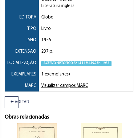
Literatura inglesa
EDITORA
Globo
TIPO
Livro
ANO
1955
EXTENSÃO
237 p.
LOCALIZAÇÃO
ACERVO HISTÓRICO 821.111 M449.23hi 1955
EXEMPLARES
1 exemplar(es)
MARC
Visualizar campos MARC
VOLTAR
Obras relacionadas