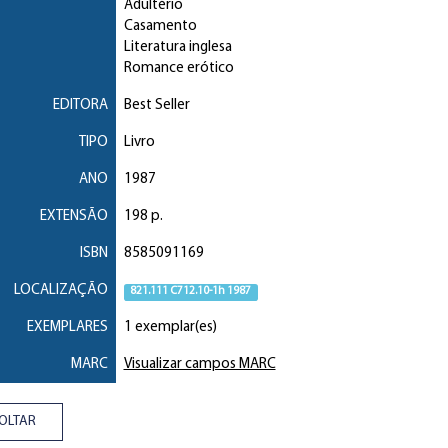
Adultério
Casamento
Literatura inglesa
Romance erótico
EDITORA
Best Seller
TIPO
Livro
ANO
1987
EXTENSÃO
198 p.
ISBN
8585091169
LOCALIZAÇÃO
821.111 C712.10-1h 1987
EXEMPLARES
1 exemplar(es)
MARC
Visualizar campos MARC
OLTAR