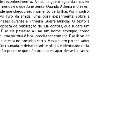
e reconhecimento. Afinal, ninguém aguenta mais ler
 ao menos é o que June pensa. Quando Athena morre em
cide que chegou seu momento de brilhar. Por impulso,
vo livro da amiga, uma obra experimental sobre a
hineses durante a Primeira Guerra Mundial. O texto é
roposta de publicação de sua editora, que sugere um
 E se ela passasse a usar um nome ambíguo, como
e uma história é boa, precisa ser contada. E as listas de
r que está no caminho certo. Mas alguém parece saber
oi roubada, e debates sobre plágio e identidade racial
então percebe que não poderá escapar desse fantasma