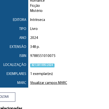
Romance
Ficção
Mistério
EDITORA
Intrínseca
TIPO
Livro
ANO
2024
EXTENSÃO
348 p.
ISBN
9788551010075
LOCALIZAÇÃO
821.581 K95i 2024
EXEMPLARES
1 exemplar(es)
MARC
Visualizar campos MARC
OLTAR
relacionadas