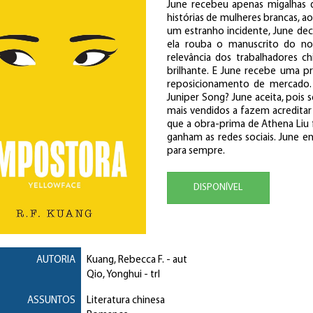
June recebeu apenas migalhas d
histórias de mulheres brancas,
um estranho incidente, June de
ela rouba o manuscrito do no
relevância dos trabalhadores c
brilhante. E June recebe uma p
reposicionamento de mercado.
Juniper Song? June aceita, pois s
mais vendidos a fazem acredita
que a obra-prima de Athena Liu f
ganham as redes sociais. June 
para sempre.
DISPONÍVEL
AUTORIA
Kuang, Rebecca F.
- aut
Qio, Yonghui
- trl
ASSUNTOS
Literatura chinesa