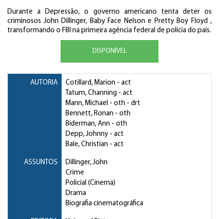
Durante a Depressão, o governo americano tenta deter os
criminosos John Dillinger, Baby Face Nelson e Pretty Boy Floyd ,
transformando o FBI na primeira agência federal de polícia do país.
DISPONÍVEL
AUTORIA
Cotillard, Marion
- act
Tatum, Channing
- act
Mann, Michael
- oth - drt
Bennett, Ronan
- oth
Biderman, Ann
- oth
Depp, Johnny
- act
Bale, Christian
- act
ASSUNTOS
Dillinger, John
Crime
Policial (Cinema)
Drama
Biografia cinematográfica