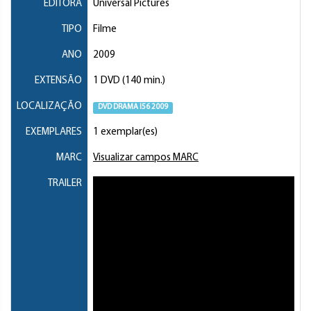
EDITORA
Universal Pictures
TIPO
Filme
ANO
2009
EXTENSÃO
1 DVD (140 min.)
LOCALIZAÇÃO
DVD DRAMA I56 2009
EXEMPLARES
1 exemplar(es)
MARC
Visualizar campos MARC
TRAILER