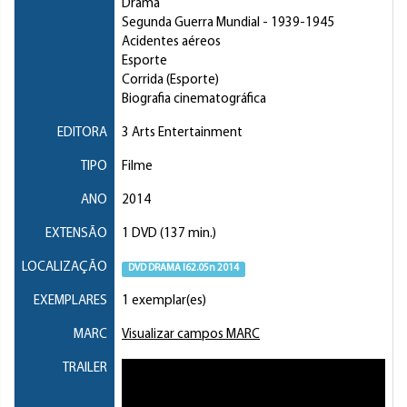
Drama
Segunda Guerra Mundial
- 1939-1945
Acidentes aéreos
Esporte
Corrida (Esporte)
Biografia cinematográfica
EDITORA
3 Arts Entertainment
TIPO
Filme
ANO
2014
EXTENSÃO
1 DVD (137 min.)
LOCALIZAÇÃO
DVD DRAMA I62.05n 2014
EXEMPLARES
1 exemplar(es)
MARC
Visualizar campos MARC
TRAILER