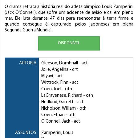
O drama retrata a história real do atleta olímpico Louis Zamperini
(Jack O'Connell), que sofre um acidente de avião e cai em pleno
mar. Ele luta durante 47 dias para reencontrar à terra firme e
quando consegue é capturado pelos japoneses em plena
Segunda Guerra Mundial.
DISPONÍVEL
AUTORIA
Gleeson, Domhnall
- act
Jolie, Angelina
- drt
Miyavi
- act
Wittrock, Finn
- act
Coen, Joel
- oth
LaGravenese, Richard
- oth
Hedlund, Garrett
- act
Nicholson, William
- oth
Coen, Ethan
- oth
O'Connell, Jack
- act
ASSUNTOS
Zamperini, Louis