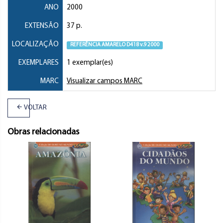
ANO
2000
EXTENSÃO
37 p.
LOCALIZAÇÃO
REFERÊNCIA AMARELO D418 v.9 2000
EXEMPLARES
1 exemplar(es)
MARC
Visualizar campos MARC
VOLTAR
Obras relacionadas