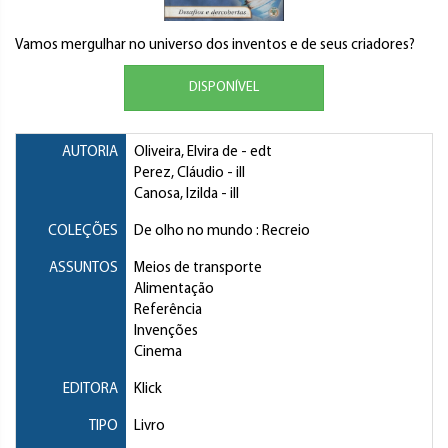
Vamos mergulhar no universo dos inventos e de seus criadores?
DISPONÍVEL
AUTORIA
Oliveira, Elvira de
- edt
Perez, Cláudio
- ill
Canosa, Izilda
- ill
COLEÇÕES
De olho no mundo : Recreio
ASSUNTOS
Meios de transporte
Alimentação
Referência
Invenções
Cinema
EDITORA
Klick
TIPO
Livro