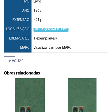
TIPO
Livro
ANO
1962
EXTENSÃO
421 p.
LOCALIZAÇÃO
821.111(73) S544.12i 1962
EXEMPLARES
1 exemplar(es)
MARC
Visualizar campos MARC
VOLTAR
Obras relacionadas