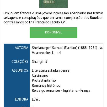
Um jovem francês e uma jovem inglesa são apanhados nas tramas
selvagens e conspirações que cercam a conspiração dos Bourbon
contra Francisco I na França do século XVI.
DISPONÍVEL
AUTORIA
Shellabarger, Samuel (Escritor)
(1888–1954) - aut
Vasconcelos, L.
- trl
COLEÇÕES
Shangri-lá
ASSUNTOS
Literatura estadunidense
Calvinismo
Protestantismo
Romance histórico
Reis e governantes
- Inglaterra - França
EDITORA
Edart