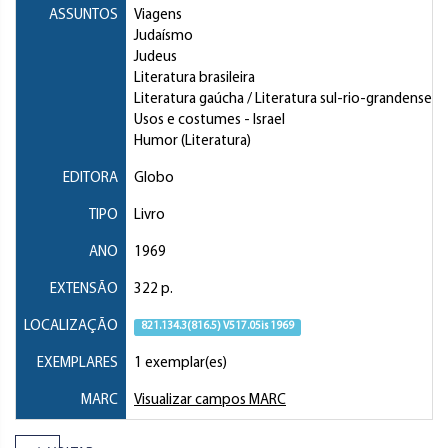
ASSUNTOS
Viagens
Judaísmo
Judeus
Literatura brasileira
Literatura gaúcha / Literatura sul-rio-grandense
Usos e costumes
- Israel
Humor (Literatura)
EDITORA
Globo
TIPO
Livro
ANO
1969
EXTENSÃO
322 p.
LOCALIZAÇÃO
821.134.3(816.5) V517.05is 1969
EXEMPLARES
1 exemplar(es)
MARC
Visualizar campos MARC