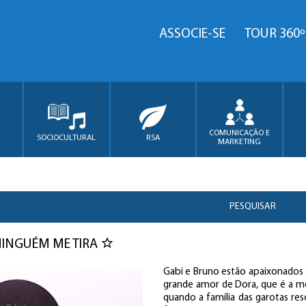
ASSOCIE-SE
TOUR 360º
COMUNICAÇÃO E
SOCIOCULTURAL
RSA
MARKETING
PESQUISAR
NINGUÉM ME TIRA
Gabi e Bruno estão apaixonados 
grande amor de Dora, que é a m
quando a família das garotas re