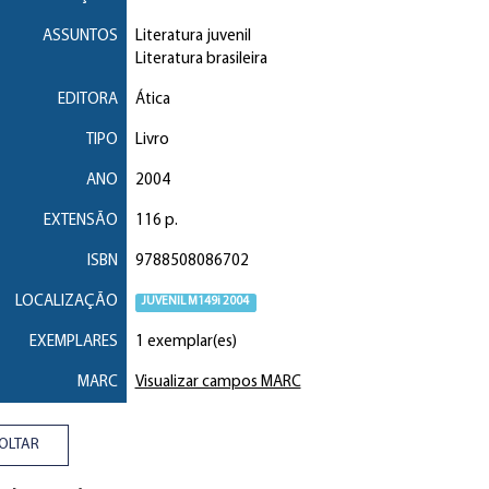
ASSUNTOS
Literatura juvenil
Literatura brasileira
EDITORA
Ática
TIPO
Livro
ANO
2004
EXTENSÃO
116 p.
ISBN
9788508086702
LOCALIZAÇÃO
JUVENIL M149i 2004
EXEMPLARES
1 exemplar(es)
MARC
Visualizar campos MARC
OLTAR