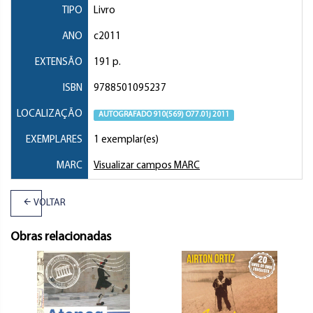
TIPO
Livro
ANO
c2011
EXTENSÃO
191 p.
ISBN
9788501095237
LOCALIZAÇÃO
AUTOGRAFADO 910(569) O77.01j 2011
EXEMPLARES
1 exemplar(es)
MARC
Visualizar campos MARC
VOLTAR
Obras relacionadas