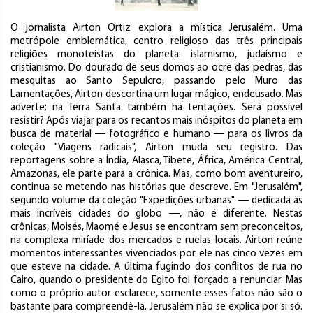
O jornalista Airton Ortiz explora a mística Jerusalém. Uma
metrópole emblemática, centro religioso das três principais
religiões monoteístas do planeta: islamismo, judaísmo e
cristianismo. Do dourado de seus domos ao ocre das pedras, das
mesquitas ao Santo Sepulcro, passando pelo Muro das
Lamentações, Airton descortina um lugar mágico, endeusado. Mas
adverte: na Terra Santa também há tentações. Será possível
resistir? Após viajar para os recantos mais inóspitos do planeta em
busca de material ― fotográfico e humano ― para os livros da
coleção "Viagens radicais", Airton muda seu registro. Das
reportagens sobre a Índia, Alasca, Tibete, África, América Central,
Amazonas, ele parte para a crônica. Mas, como bom aventureiro,
continua se metendo nas histórias que descreve. Em "Jerusalém",
segundo volume da coleção "Expedições urbanas" ― dedicada às
mais incríveis cidades do globo ―, não é diferente. Nestas
crônicas, Moisés, Maomé e Jesus se encontram sem preconceitos,
na complexa miríade dos mercados e ruelas locais. Airton reúne
momentos interessantes vivenciados por ele nas cinco vezes em
que esteve na cidade. A última fugindo dos conflitos de rua no
Cairo, quando o presidente do Egito foi forçado a renunciar. Mas
como o próprio autor esclarece, somente esses fatos não são o
bastante para compreendê-la. Jerusalém não se explica por si só.