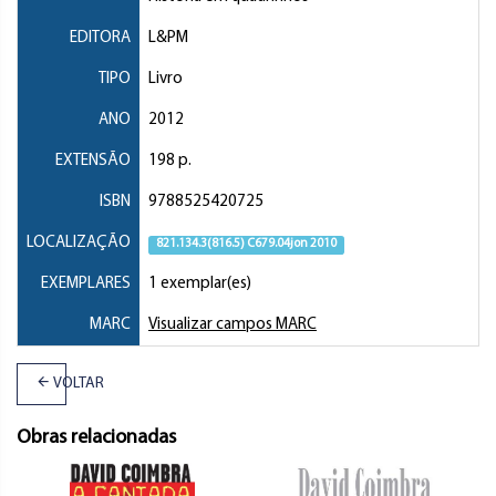
EDITORA
L&PM
TIPO
Livro
ANO
2012
EXTENSÃO
198 p.
ISBN
9788525420725
LOCALIZAÇÃO
821.134.3(816.5) C679.04jon 2010
EXEMPLARES
1 exemplar(es)
MARC
Visualizar campos MARC
VOLTAR
Obras relacionadas