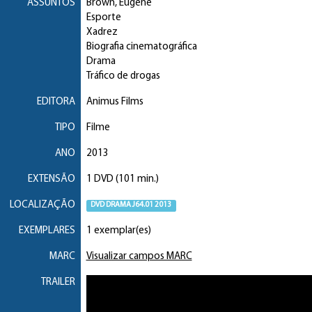
ASSUNTOS
Brown, Eugene
Esporte
Xadrez
Biografia cinematográfica
Drama
Tráfico de drogas
EDITORA
Animus Films
TIPO
Filme
ANO
2013
EXTENSÃO
1 DVD (101 min.)
LOCALIZAÇÃO
DVD DRAMA J64.01 2013
EXEMPLARES
1 exemplar(es)
MARC
Visualizar campos MARC
TRAILER