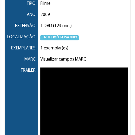
TIPO
Filme
ANO
2009
EXTENSÃO
1 DVD (123 min.)
LOCALIZAÇÃO
DVD COMÉDIA J94 2009
EXEMPLARES
1 exemplar(es)
MARC
Visualizar campos MARC
TRAILER