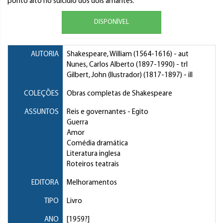
ponto alto no suicídio dos dois amantes.
DISPONÍVEL
AUTORIA
Shakespeare, William
(1564-1616) - aut
Nunes, Carlos Alberto
(1897-1990) - trl
Gilbert, John (Ilustrador)
(1817-1897) - ill
COLEÇÕES
Obras completas de Shakespeare
ASSUNTOS
Reis e governantes
- Egito
Guerra
Amor
Comédia dramática
Literatura inglesa
Roteiros teatrais
EDITORA
Melhoramentos
TIPO
Livro
ANO
[1959?]