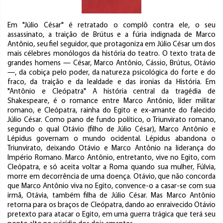
Em "Júlio César" é retratado o complô contra ele, o seu
assassinato, a traição de Brútus e a fúria indignada de Marco
Antônio, seu fiel seguidor, que protagoniza em Júlio César um dos
mais célebres monólogos da história do teatro. O texto trata de
grandes homens — César, Marco Antônio, Cássio, Brútus, Otávio
—, da cobiça pelo poder, da natureza psicológica do forte e do
fraco, da traição e da lealdade e das ironias da História. Em
"Antônio e Cleópatra" A história central da tragédia de
Shakespeare, é o romance entre Marco Antônio, líder militar
romano, e Cleópatra, rainha do Egito e ex-amante do falecido
Júlio César. Como pano de fundo político, o Triunvirato romano,
segundo o qual Otávio (filho de Júlio César), Marco Antônio e
Lépidus governam o mundo ocidental. Lépidus abandona o
Triunvirato, deixando Otávio e Marco Antônio na liderança do
Império Romano. Marco Antônio, entretanto, vive no Egito, com
Cleópatra, e só aceita voltar a Roma quando sua mulher, Fúlvia,
morre em decorrência de uma doença. Otávio, que não concorda
que Marco Antônio viva no Egito, convence-o a casar-se com sua
irmã, Otávia, também filha de Júlio César. Mas Marco Antônio
retorna para os braços de Cleópatra, dando ao enraivecido Otávio
pretexto para atacar o Egito, em uma guerra trágica que terá seu