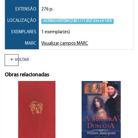
EXTENSÃO
276 p.
LOCALIZAÇÃO
ACERVO HISTÓRICO 821.111 S527.23o v.9 1959
EXEMPLARES
1 exemplar(es)
MARC
Visualizar campos MARC
VOLTAR
Obras relacionadas