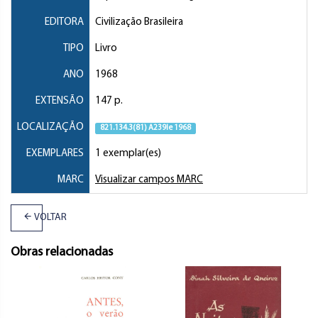
EDITORA
Civilização Brasileira
TIPO
Livro
ANO
1968
EXTENSÃO
147 p.
LOCALIZAÇÃO
821.134.3(81) A239le 1968
EXEMPLARES
1 exemplar(es)
MARC
Visualizar campos MARC
VOLTAR
Obras relacionadas