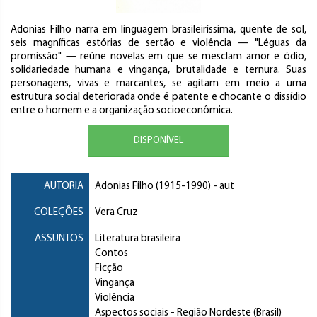
Adonias Filho narra em linguagem brasileiríssima, quente de sol,
seis magníficas estórias de sertão e violência — "Léguas da
promissão" — reúne novelas em que se mesclam amor e ódio,
solidariedade humana e vingança, brutalidade e ternura. Suas
personagens, vivas e marcantes, se agitam em meio a uma
estrutura social deteriorada onde é patente e chocante o dissídio
entre o homem e a organização socioeconômica.
DISPONÍVEL
AUTORIA
Adonias Filho
(1915-1990) - aut
COLEÇÕES
Vera Cruz
ASSUNTOS
Literatura brasileira
Contos
Ficção
Vingança
Violência
Aspectos sociais
- Região Nordeste (Brasil)